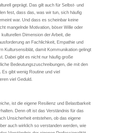
urell geprägt. Das gilt auch für Selbst- und
len fest, dass das, was wir tun, sich häufig
 gemeint war. Und dass es scheinbar keine
icht mangelnde Motivation, böser Wille oder
 kulturellen Dimension der Arbeit, die
usforderung an Fachlichkeit, Empathie und
rn Kultursensiblät, damit Kommunikation gelingt
t. Dabei gibt es nicht nur häufig große
dliche Bedeutungszuschreibungen, die mit den
Es gibt wenig Routine und viel
eren viel Geduld.
iche, ist die eigene Resilienz und Belastbarkeit
alten. Denn oft ist das Verständnis für das
ch Unsicherheit entstehen, ob das eigene
er auch wirklich so verstanden werden, wie
das Verständnis der eigenen Professionalität