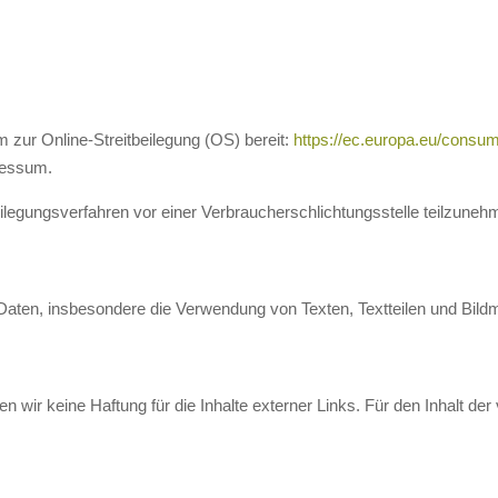
m zur Online-Streitbeilegung (OS) bereit:
https://ec.europa.eu/consum
ressum.
tbeilegungsverfahren vor einer Verbraucherschlichtungsstelle teilzuneh
 Daten, insbesondere die Verwendung von Texten, Textteilen und Bild
men wir keine Haftung für die Inhalte externer Links. Für den Inhalt der